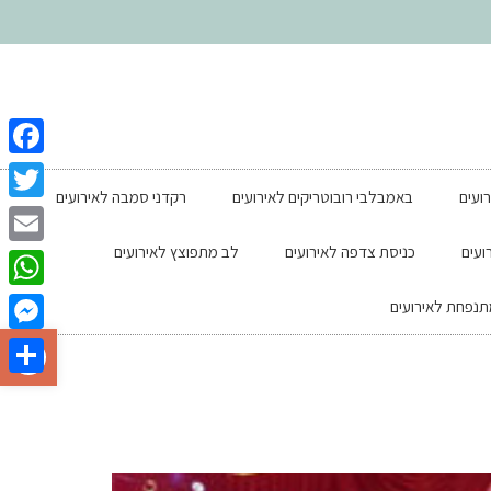
ebook
רועים
באמבלבי רובוטריקים לאירועים
רקדני סמבה לאירועים
witter
ועים
כניסת צדפה לאירועים
לב מתפוצץ לאירועים
Email
tsApp
נפחת לאירועים
פתח סרגל
enger
Share