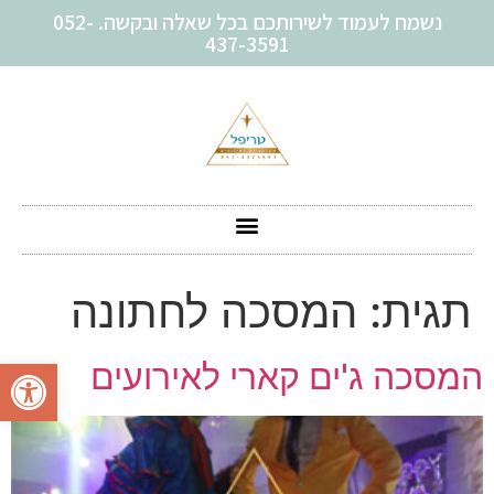
נשמח לעמוד לשירותכם בכל שאלה ובקשה. 052-
437-3591
תגית:
המסכה לחתונה
פתח סרגל
המסכה ג'ים קארי לאירועים