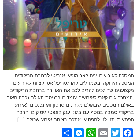
המסכה לאירועים ג'ים קארימופע אנרגטי לרחבת הריקודים
המסכה הירוקה ובשמו ג'ים קארי.טריפל אטרקציות לאירועים
מקצוענים שהולכים להרים לכם את האווירה ברחבת הריקודים
.המסכה גים קארי לאירועים עומדים בכניסת האולם נכבה האור
באולם המסכים שבאולם מקרינים סרטון ואז נכנסים לאירוע
בריקודי סמבה בנוסף עם בלוני ענק קונפטי גימיקים והרבה
הפתעות..תנו לנו להפתיע אתכם רציתם אירוע שכולם […]
Messenger
Share
WhatsApp
Email
Facebook
Twitter