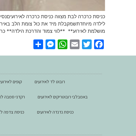
כניסת כרכרה לבת מצווה כניסת כרכרה לאירועיםנסי
לילדה מיוחדתשמקבלת מיד את כול צומת הלב באירוע
מושלמת לאירוע** **לווי צמוד והדרכת הילדה** כרכ
essenger
Share
WhatsApp
Email
Facebook
Twitter
רובוט לד לאירועים
קופים לאירועי
באמבלבי רובוטריקים לאירועים
רקדני סמבה לאי
כניסת נדנדה לאירועים
כניסת צדפה לא