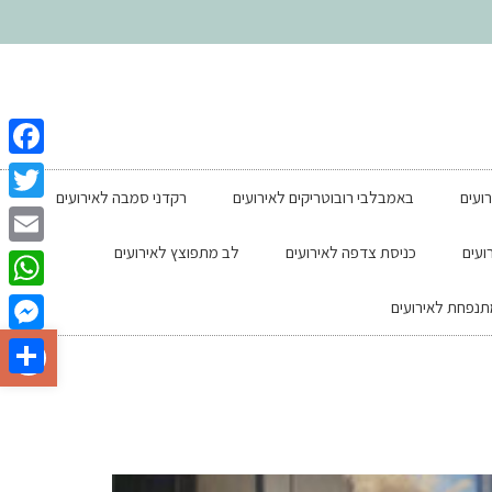
ebook
רועים
באמבלבי רובוטריקים לאירועים
רקדני סמבה לאירועים
witter
ועים
כניסת צדפה לאירועים
לב מתפוצץ לאירועים
Email
tsApp
נפחת לאירועים
פתח סרגל
enger
Share