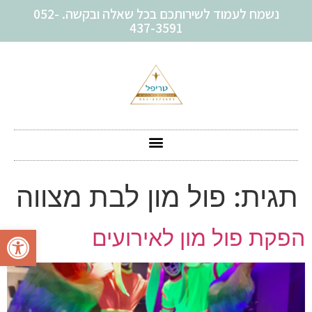
נשמח לעמוד לשירותכם בכל שאלה ובקשה. 052-
437-3591
תגית:
פול מון לבת מצווה
פתח סרגל
הפקת פול מון לאירועים