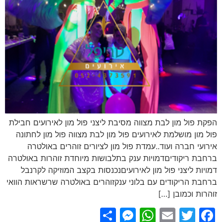
הפקת פול מון לבת מצווה מסיבת ליצני פול מון לאירועים חבילת
פול מון מושלמת לאירועים פול מון לבת מצווה פול מון לחתונה
אירועי חברה ועוד..עמדת פול מון לציורים זוהרים באולטרה
ברחבת ריקודיםדמויות ענק בתלבושות מיוחדת זוהרות באולטרה
דמויות ליצני פול מון לאירועיםנכנסות בקצב המוזיקה לקרנבל
ברחבת הריקודים עם בלוני ענקזוהרים באולטרה שרשראות הוואי
זוהרות וכמובן […]
Messenger
Share
WhatsApp
Email
Facebook
Twitter