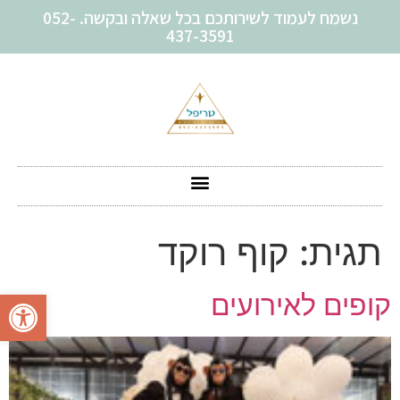
נשמח לעמוד לשירותכם בכל שאלה ובקשה. 052-
437-3591
תגית:
קוף רוקד
פתח סרגל
קופים לאירועים