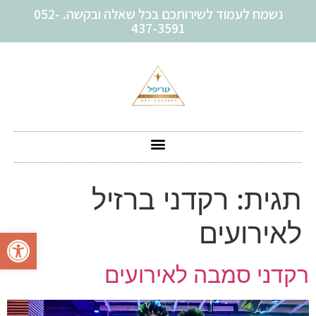
נשמח לעמוד לשירותכם בכל שאלה ובקשה. 052-
437-3591
תגית:
רקדני ברזיל
לאירועים
פתח סרגל
רקדני סמבה לאירועים