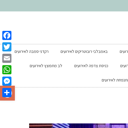
ebook
רועים
באמבלבי רובוטריקים לאירועים
רקדני סמבה לאירועים
witter
ועים
כניסת צדפה לאירועים
לב מתפוצץ לאירועים
Email
tsApp
נפחת לאירועים
פתח סרגל
enger
Share